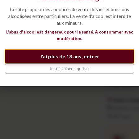
3 chateau l"eva
Ce site propose des annonces de vente de vins et boissons
alcoolisées entre particuliers. La vente d'alcool est interdite
4 chateau Beyc
aux mineurs.
4 Chateau Pavie
L'abus d'alcool est dangereux pour la santé. À consommer avec
1 Chateau Hau
modération.
1 Mise de la 
1 Mise de la b
J'ai plus de 18 ans, entrer
Je suis mineur, quitter
disponible en 
5 Kms de la fro
Blaton ( Bel
Publiée le 12
927 vues
Y.