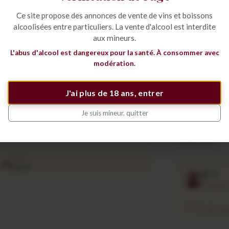
Descripti
Ce site propose des annonces de vente de vins et boissons
alcoolisées entre particuliers. La vente d'alcool est interdite
Un gran vino e
aux mineurs.
para la cosech
L'abus d'alcool est dangereux pour la santé. À consommer avec
172 euros es mu
modération.
contactar en 
J'ai plus de 18 ans, entrer
La Rioja
Je suis mineur, quitter
Publiée le 12
APPELLATION
Rioja
681 vues
CORPS
Corsé
M. V.
1 annonce
Membre dep