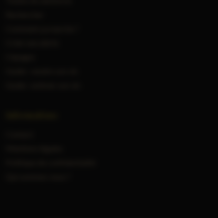
Toutes les annonces
Rechercher
Comment ça marche ?
Créer une alerte
Cépages
Guide : vendre son vin
Guide : estimer son vin
Informations
Contact
Mentions légales
Politique de confidentialité
Qui sommes-nous ?