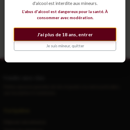
d'alcool est interdite aux mineurs.
Déposer une annonce
L'abus d'alcool est dangereux pour la santé. À
consommer avec modération.
Voir tous les cépages
J'ai plus de 18 ans, entrer
Je suis mineur, quitter
Vendre mes vins
Petites annonces gratuites de vins et grands crus entre particuliers,
sans inscription ni commission.
Navigation
Déposer une annonce