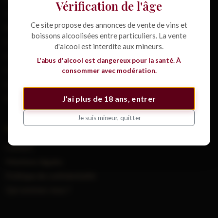
Vérification de l'âge
Toutes les annonces
Ce site propose des annonces de vente de vins et
Rechercher
boissons alcoolisées entre particuliers. La vente
Comment ça marche ?
d'alcool est interdite aux mineurs.
Créer une alerte
L'abus d'alcool est dangereux pour la santé. À
Cépages
consommer avec modération.
Guide : vendre son vin
Guide : estimer son vin
J'ai plus de 18 ans, entrer
Je suis mineur, quitter
Informations
Contact
Mentions légales
Politique de confidentialité
Qui sommes-nous ?