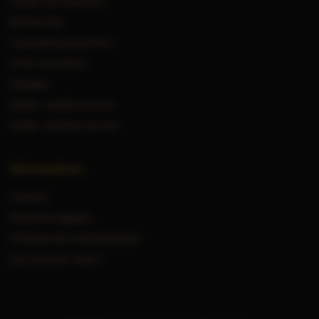
Toutes les annonces
Rechercher
Comment ça marche ?
Créer une alerte
Cépages
Guide : vendre son vin
Guide : estimer son vin
Informations
Contact
Mentions légales
Politique de confidentialité
Qui sommes-nous ?