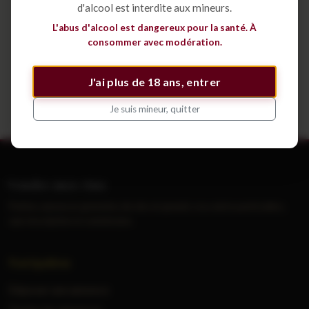
d'alcool est interdite aux mineurs.
Déposer une annonce
L'abus d'alcool est dangereux pour la santé. À
consommer avec modération.
Voir tous les cépages
J'ai plus de 18 ans, entrer
Je suis mineur, quitter
Vendre mes vins
Petites annonces gratuites de vins et grands crus entre particuliers,
sans inscription ni commission.
Navigation
Déposer une annonce