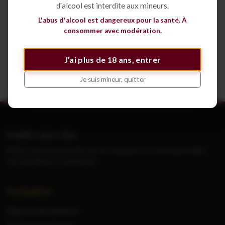
d'alcool est interdite aux mineurs.
Déposer une annonce
L'abus d'alcool est dangereux pour la santé. À
consommer avec modération.
Voir tous les cépages
J'ai plus de 18 ans, entrer
Je suis mineur, quitter
Vendre mes vins
Petites annonces gratuites de vins et grands crus entre particuliers,
sans inscription ni commission.
Navigation
Déposer une annonce