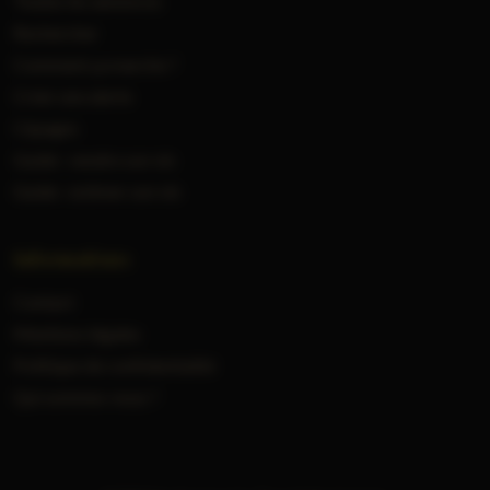
Toutes les annonces
Rechercher
Comment ça marche ?
Créer une alerte
Cépages
Guide : vendre son vin
Guide : estimer son vin
Informations
Contact
Mentions légales
Politique de confidentialité
Qui sommes-nous ?