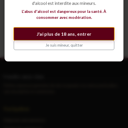
d'alcool est interdite aux mineurs.
Déposer une annonce
L'abus d'alcool est dangereux pour la santé. À
consommer avec modération.
Voir tous les cépages
J'ai plus de 18 ans, entrer
Je suis mineur, quitter
Vendre mes vins
Petites annonces gratuites de vins et grands crus entre particuliers,
sans inscription ni commission.
Navigation
Déposer une annonce