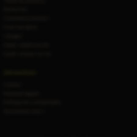
Toutes les annonces
Rechercher
Comment ça marche ?
Créer une alerte
Cépages
Guide : vendre son vin
Guide : estimer son vin
Informations
Contact
Mentions légales
Politique de confidentialité
Qui sommes-nous ?