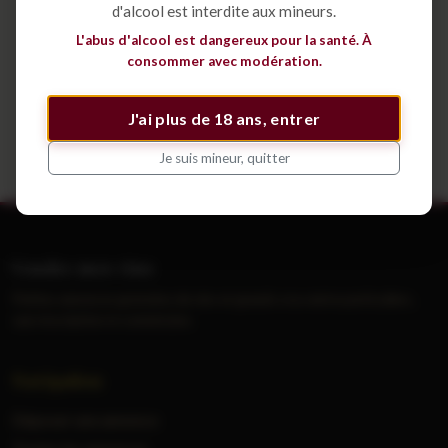
d'alcool est interdite aux mineurs.
Déposer une annonce
L'abus d'alcool est dangereux pour la santé. À
consommer avec modération.
Voir tous les cépages
J'ai plus de 18 ans, entrer
Je suis mineur, quitter
Vendre mes vins
Petites annonces gratuites de vins et grands crus entre particuliers,
sans inscription ni commission.
Navigation
Déposer une annonce