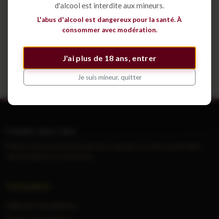
d'alcool est interdite aux mineurs.
Déposer une annonce
L'abus d'alcool est dangereux pour la santé. À
consommer avec modération.
Voir tous les cépages
J'ai plus de 18 ans, entrer
Je suis mineur, quitter
Vendre mes vins
Petites annonces gratuites de vins et grands crus entre particuliers,
sans inscription ni commission.
Navigation
Déposer une annonce