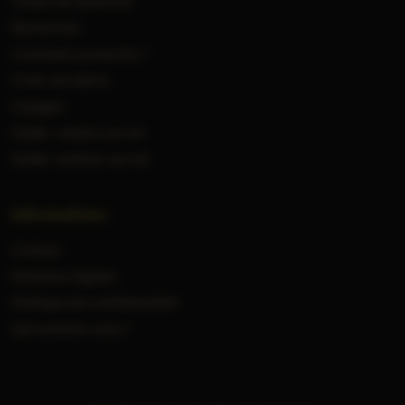
Toutes les annonces
Rechercher
Comment ça marche ?
Créer une alerte
Cépages
Guide : vendre son vin
Guide : estimer son vin
Informations
Contact
Mentions légales
Politique de confidentialité
Qui sommes-nous ?