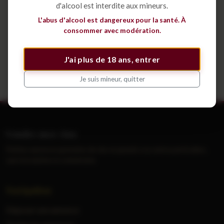
d'alcool est interdite aux mineurs.
Déposer une annonce
L'abus d'alcool est dangereux pour la santé. À
consommer avec modération.
Voir tous les cépages
J'ai plus de 18 ans, entrer
Je suis mineur, quitter
Vendre mes vins
Petites annonces gratuites de vins et grands crus entre particuliers,
sans inscription ni commission.
Navigation
Déposer une annonce