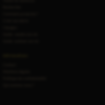
Toutes les annonces
Rechercher
Comment ça marche ?
Créer une alerte
Cépages
Guide : vendre son vin
Guide : estimer son vin
Informations
Contact
Mentions légales
Politique de confidentialité
Qui sommes-nous ?