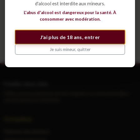
d'alcool est interdite aux mineurs.
Déposer une annonce
L'abus d'alcool est dangereux pour la santé. À
consommer avec modération.
Voir tous les cépages
J'ai plus de 18 ans, entrer
Je suis mineur, quitter
Vendre mes vins
Petites annonces gratuites de vins et grands crus entre particuliers,
sans inscription ni commission.
Navigation
Déposer une annonce