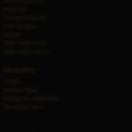
Toutes les annonces
Rechercher
Comment ça marche ?
Créer une alerte
Cépages
Guide : vendre son vin
Guide : estimer son vin
Informations
Contact
Mentions légales
Politique de confidentialité
Qui sommes-nous ?