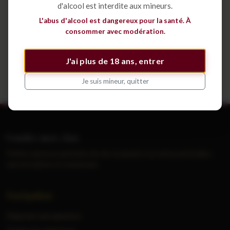
d'alcool est interdite aux mineurs.
Déposer une annonce
L'abus d'alcool est dangereux pour la santé. À
consommer avec modération.
Voir tous les cépages
J'ai plus de 18 ans, entrer
Je suis mineur, quitter
Vendre mes vins
Petites annonces gratuites de vins et grands crus entre particuliers,
sans inscription ni commission.
Navigation
Déposer une annonce