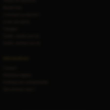
Toutes les annonces
Rechercher
Comment ça marche ?
Créer une alerte
Cépages
Guide : vendre son vin
Guide : estimer son vin
Informations
Contact
Mentions légales
Politique de confidentialité
Qui sommes-nous ?