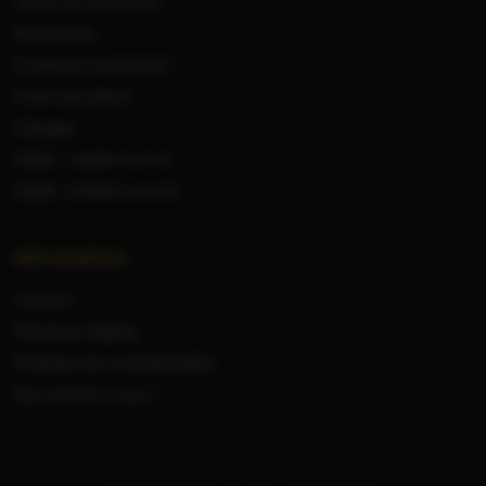
Toutes les annonces
Rechercher
Comment ça marche ?
Créer une alerte
Cépages
Guide : vendre son vin
Guide : estimer son vin
Informations
Contact
Mentions légales
Politique de confidentialité
Qui sommes-nous ?