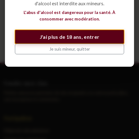
d'alcool est interdite aux mineurs.
Déposer une annonce
L'abus d'alcool est dangereux pour la santé. À
consommer avec modération.
Voir tous les cépages
J'ai plus de 18 ans, entrer
Je suis mineur, quitter
Vendre mes vins
Petites annonces gratuites de vins et grands crus entre particuliers,
sans inscription ni commission.
Navigation
Déposer une annonce