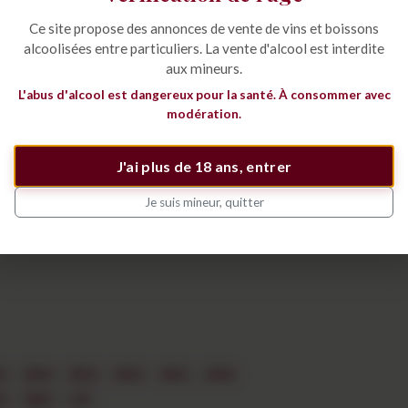
Ce site propose des annonces de vente de vins et boissons
Saint-Émilion
PAYS
alcoolisées entre particuliers. La vente d'alcool est interdite
France
aux mineurs.
L'abus d'alcool est dangereux pour la santé. À consommer avec
CORPS
Corsé
modération.
ÉLABORATION
J'ai plus de 18 ans, entrer
Assemblage/Bordeaux Red Blend
Je suis mineur, quitter
5
2014
2013
2012
2011
2010
3
2002
+31