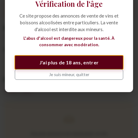
Vérification de l'âge
ÉLABORATION
Varietal/100%
Ce site propose des annonces de vente de vins et
boissons alcoolisées entre particuliers. La vente
Cépages
d'alcool est interdite aux mineurs.
Souvignier Gris
L'abus d'alcool est dangereux pour la santé. À
consommer avec modération.
Accords mets-vins
Pâtes
Crustacés
Fromage affiné
Fromage à pâte dure
J'ai plus de 18 ans, entrer
Poisson maigre
Viande séchée
Je suis mineur, quitter
Millésimes disponibles
2018
2017
Aucune annonce en vente pour ce vin.