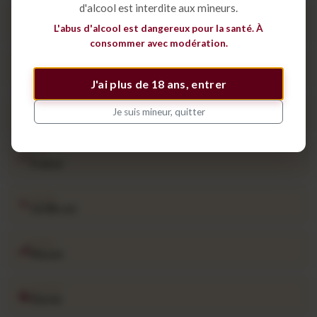
d'alcool est interdite aux mineurs.
COULEUR
Effervescent
L'abus d'alcool est dangereux pour la santé. À
consommer avec modération.
RÉGION
Champagne
J'ai plus de 18 ans, entrer
DOMAINE
Je suis mineur, quitter
Laurent-Perrier
PAYS
France
DEGRÉ
12.0% vol.
CORPS
Moyen
ACIDITÉ
Élevée