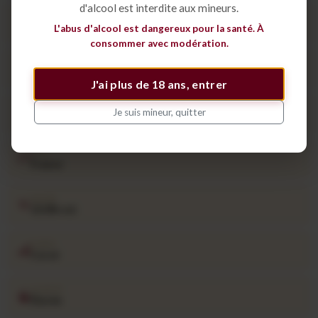
d'alcool est interdite aux mineurs.
COULEUR
Rouge
L'abus d'alcool est dangereux pour la santé. À
consommer avec modération.
RÉGION
Saint-Estèphe
J'ai plus de 18 ans, entrer
DOMAINE
Je suis mineur, quitter
Cos d'Estournel
PAYS
France
DEGRÉ
13.0% vol.
CORPS
Corsé
ACIDITÉ
Élevée