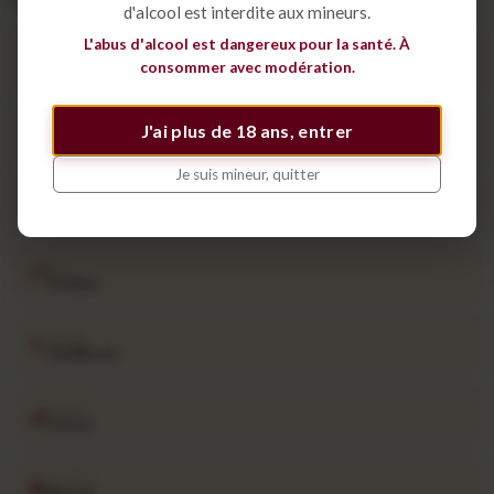
d'alcool est interdite aux mineurs.
L'abus d'alcool est dangereux pour la santé. À
COULEUR
consommer avec modération.
Rouge
RÉGION
J'ai plus de 18 ans, entrer
Haut-Médoc
Je suis mineur, quitter
DOMAINE
Château Sociando-Mallet
PAYS
France
DEGRÉ
13.0% vol.
CORPS
Corsé
ACIDITÉ
Élevée