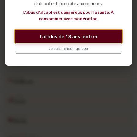
d'alcool est interdite aux mineurs.
Rouge
L'abus d'alcool est dangereux pour la santé. À
consommer avec modération.
RÉGION
Saint-Estèphe
J'ai plus de 18 ans, entrer
DOMAINE
Château Calon-Ségur
Je suis mineur, quitter
PAYS
France
DEGRÉ
13.0% vol.
CORPS
Corsé
ACIDITÉ
Élevée
ÉLABORATION