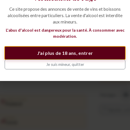
Bouteille de 75
Ce site propose des annonces de vente de vins et boissons
alcoolisées entre particuliers. La vente d'alcool est interdite
aux mineurs.
Nice
L'abus d'alcool est dangereux pour la santé. À consommer avec
Publiée le 23
modération.
972 vues
J'ai plus de 18 ans, entrer
J.
1 annonce
Je suis mineur, quitter
Membre dep
Partager :
APPELLATION
Pomerol
Signaler ce
CORPS
Corsé