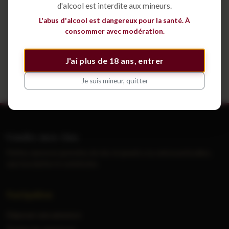
d'alcool est interdite aux mineurs.
Déposer une annonce
L'abus d'alcool est dangereux pour la santé. À
consommer avec modération.
Voir tous les cépages
J'ai plus de 18 ans, entrer
Je suis mineur, quitter
Vendre mes vins
Petites annonces gratuites de vins et grands crus entre particuliers,
sans inscription ni commission.
Navigation
Déposer une annonce