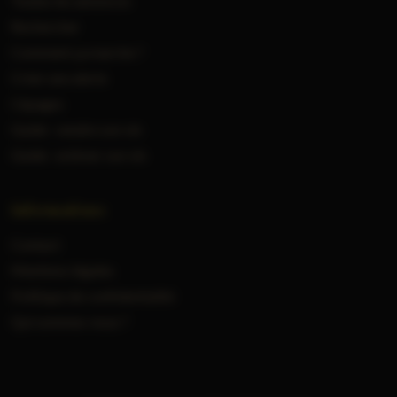
Toutes les annonces
Rechercher
Comment ça marche ?
Créer une alerte
Cépages
Guide : vendre son vin
Guide : estimer son vin
Informations
Contact
Mentions légales
Politique de confidentialité
Qui sommes-nous ?